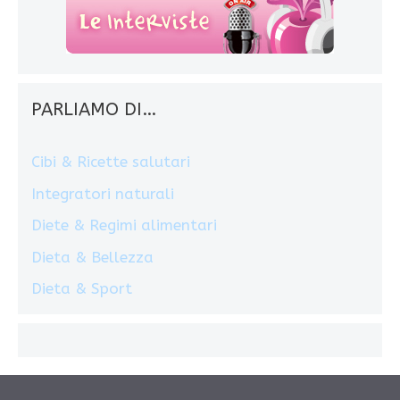
PARLIAMO DI…
Cibi & Ricette salutari
Integratori naturali
Diete & Regimi alimentari
Dieta & Bellezza
Dieta & Sport