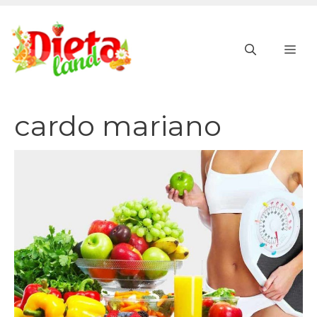
Vai
al
ME
contenuto
cardo mariano