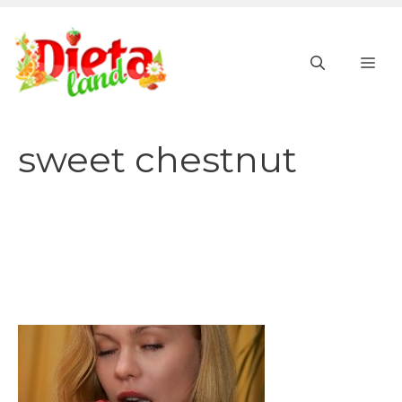
Vai
al
ME
contenuto
sweet chestnut