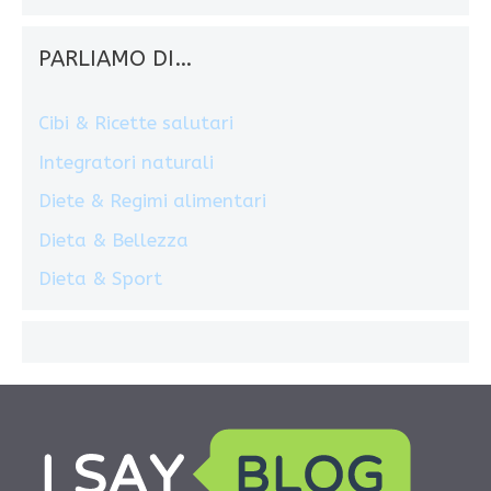
PARLIAMO DI…
Cibi & Ricette salutari
Integratori naturali
Diete & Regimi alimentari
Dieta & Bellezza
Dieta & Sport