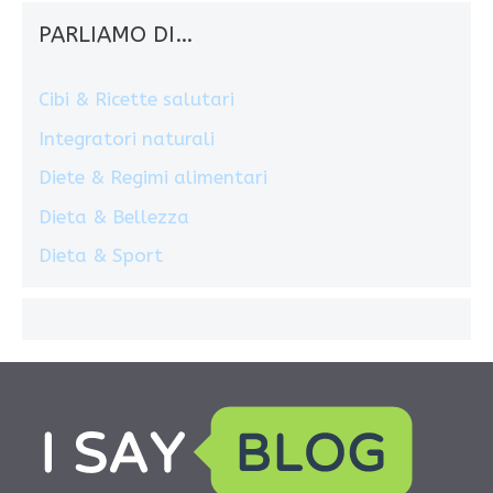
PARLIAMO DI…
Cibi & Ricette salutari
Integratori naturali
Diete & Regimi alimentari
Dieta & Bellezza
Dieta & Sport