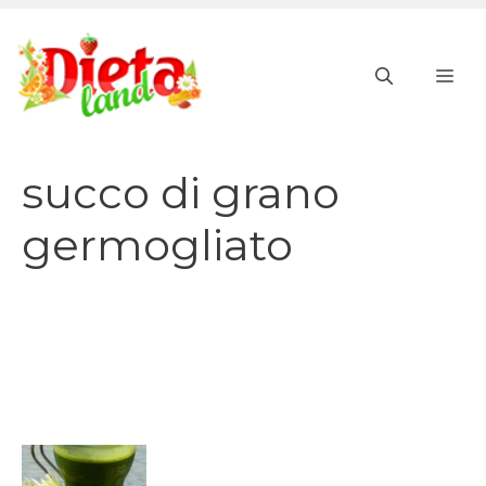
Vai
al
ME
contenuto
succo di grano
germogliato