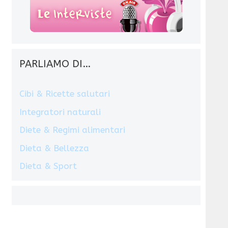
PARLIAMO DI…
Cibi & Ricette salutari
Integratori naturali
Diete & Regimi alimentari
Dieta & Bellezza
Dieta & Sport