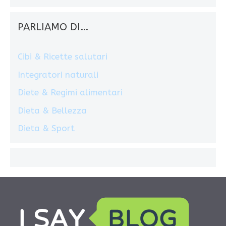
PARLIAMO DI…
Cibi & Ricette salutari
Integratori naturali
Diete & Regimi alimentari
Dieta & Bellezza
Dieta & Sport