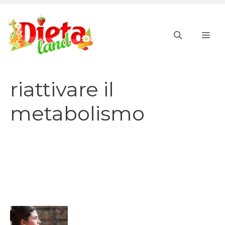
Vai
al
ME
contenuto
riattivare il
metabolismo