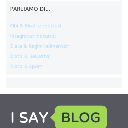
PARLIAMO DI…
Cibi & Ricette salutari
Integratori naturali
Diete & Regimi alimentari
Dieta & Bellezza
Dieta & Sport