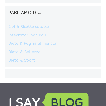
PARLIAMO DI…
Cibi & Ricette salutari
Integratori naturali
Diete & Regimi alimentari
Dieta & Bellezza
Dieta & Sport