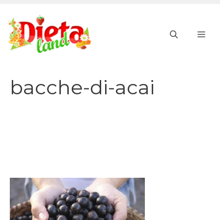
Vai
al
ME
contenuto
bacche-di-acai