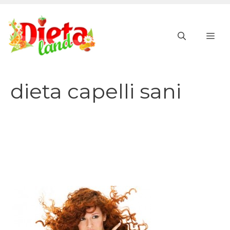
Vai
al
ME
contenuto
dieta capelli sani