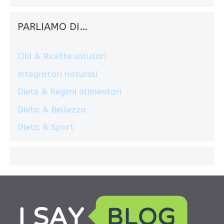
PARLIAMO DI…
Cibi & Ricette salutari
Integratori naturali
Diete & Regimi alimentari
Dieta & Bellezza
Dieta & Sport