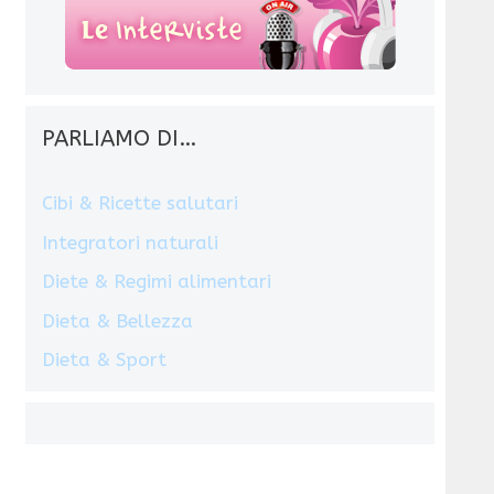
PARLIAMO DI…
Cibi & Ricette salutari
Integratori naturali
Diete & Regimi alimentari
Dieta & Bellezza
Dieta & Sport