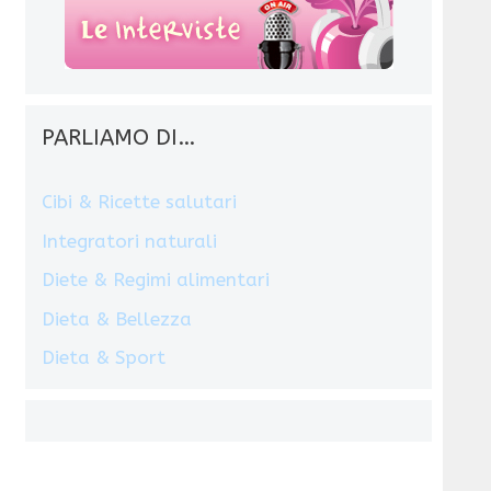
PARLIAMO DI…
Cibi & Ricette salutari
Integratori naturali
Diete & Regimi alimentari
Dieta & Bellezza
Dieta & Sport