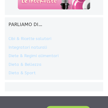
PARLIAMO DI…
Cibi & Ricette salutari
Integratori naturali
Diete & Regimi alimentari
Dieta & Bellezza
Dieta & Sport