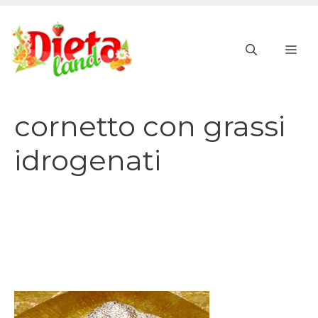
Vai
al
ME
contenuto
cornetto con grassi
idrogenati