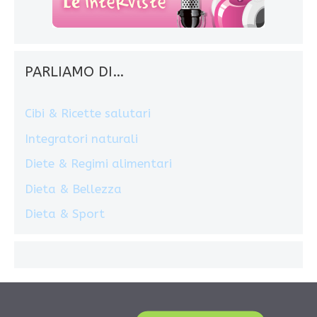
PARLIAMO DI…
Cibi & Ricette salutari
Integratori naturali
Diete & Regimi alimentari
Dieta & Bellezza
Dieta & Sport