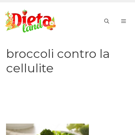
Vai
al
ME
contenuto
broccoli contro la
cellulite