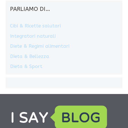
PARLIAMO DI…
Cibi & Ricette salutari
Integratori naturali
Diete & Regimi alimentari
Dieta & Bellezza
Dieta & Sport