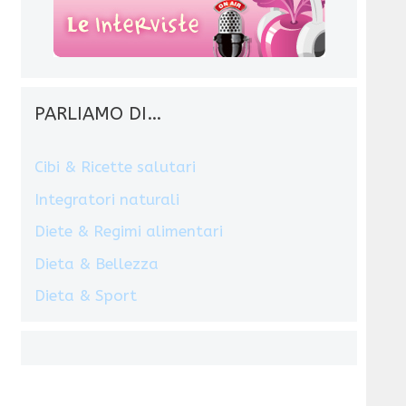
PARLIAMO DI…
Cibi & Ricette salutari
Integratori naturali
Diete & Regimi alimentari
Dieta & Bellezza
Dieta & Sport