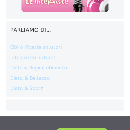
PARLIAMO DI…
Cibi & Ricette salutari
Integratori naturali
Diete & Regimi alimentari
Dieta & Bellezza
Dieta & Sport