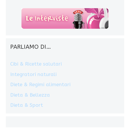
PARLIAMO DI…
Cibi & Ricette salutari
Integratori naturali
Diete & Regimi alimentari
Dieta & Bellezza
Dieta & Sport