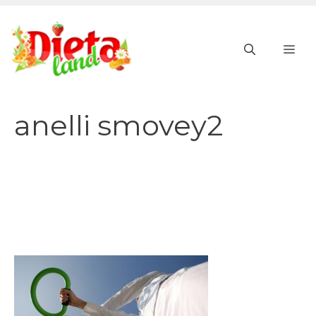
Vai
al
ME
contenuto
anelli smovey2