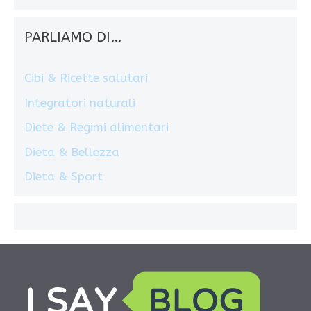
PARLIAMO DI…
Cibi & Ricette salutari
Integratori naturali
Diete & Regimi alimentari
Dieta & Bellezza
Dieta & Sport