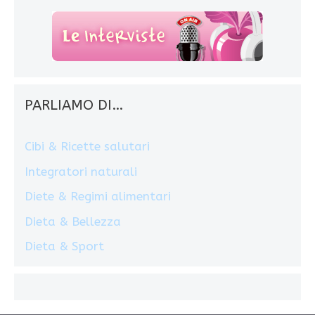
PARLIAMO DI…
Cibi & Ricette salutari
Integratori naturali
Diete & Regimi alimentari
Dieta & Bellezza
Dieta & Sport