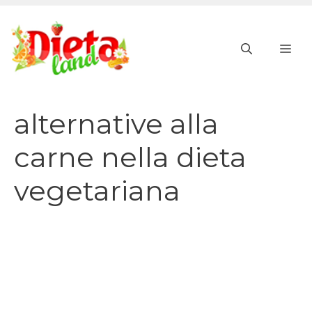
Vai
al
ME
contenuto
alternative alla
carne nella dieta
vegetariana