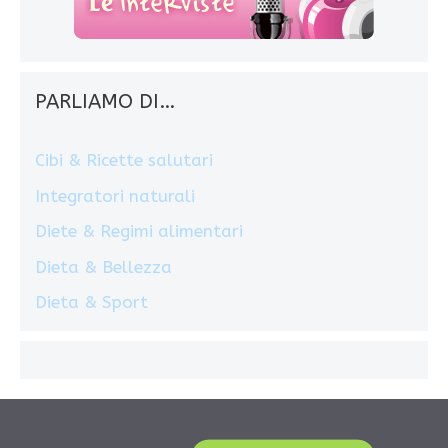
PARLIAMO DI…
Cibi & Ricette salutari
Integratori naturali
Diete & Regimi alimentari
Dieta & Bellezza
Dieta & Sport