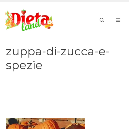
Vai
al
ME
contenuto
zuppa-di-zucca-e-
spezie