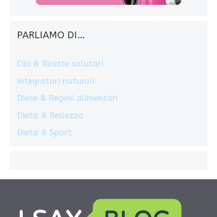
PARLIAMO DI…
Cibi & Ricette salutari
Integratori naturali
Diete & Regimi alimentari
Dieta & Bellezza
Dieta & Sport