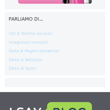
PARLIAMO DI…
Cibi & Ricette salutari
Integratori naturali
Diete & Regimi alimentari
Dieta & Bellezza
Dieta & Sport