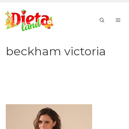
Vai
al
ME
contenuto
beckham victoria