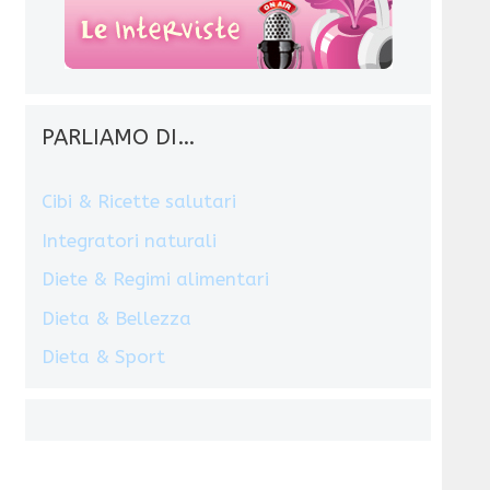
PARLIAMO DI…
Cibi & Ricette salutari
Integratori naturali
Diete & Regimi alimentari
Dieta & Bellezza
Dieta & Sport