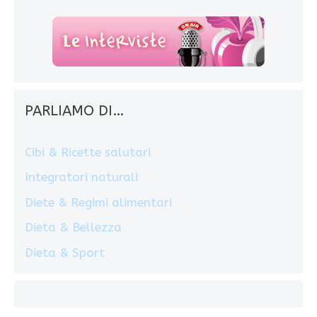
PARLIAMO DI…
Cibi & Ricette salutari
Integratori naturali
Diete & Regimi alimentari
Dieta & Bellezza
Dieta & Sport