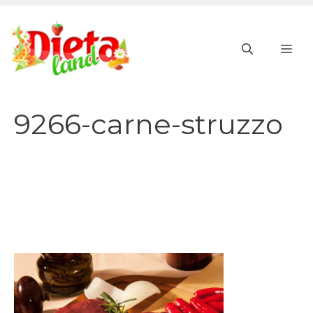
Vai
al
ME
contenuto
9266-carne-struzzo