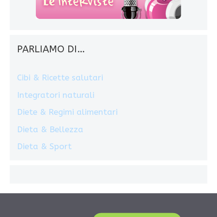
PARLIAMO DI…
Cibi & Ricette salutari
Integratori naturali
Diete & Regimi alimentari
Dieta & Bellezza
Dieta & Sport