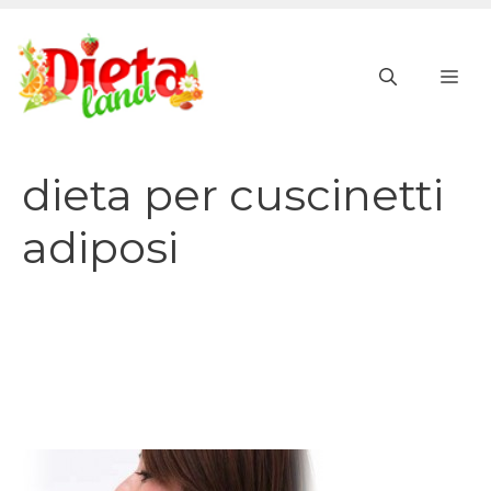
Vai
al
ME
contenuto
dieta per cuscinetti
adiposi