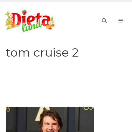
Vai
al
ME
contenuto
tom cruise 2