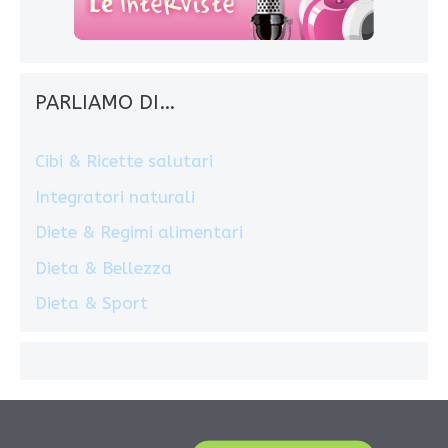
PARLIAMO DI…
Cibi & Ricette salutari
Integratori naturali
Diete & Regimi alimentari
Dieta & Bellezza
Dieta & Sport