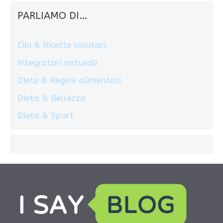
PARLIAMO DI…
Cibi & Ricette salutari
Integratori naturali
Diete & Regimi alimentari
Dieta & Bellezza
Dieta & Sport