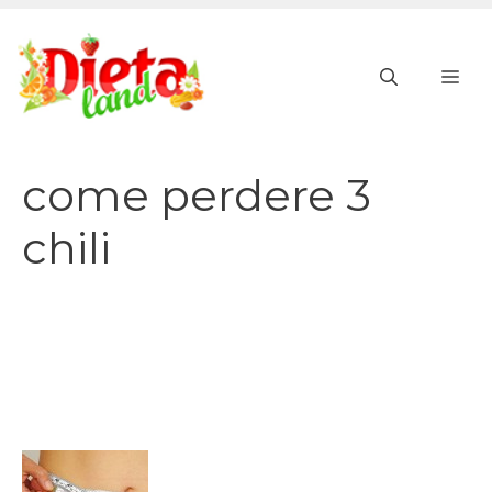
Vai
al
ME
contenuto
come perdere 3
chili