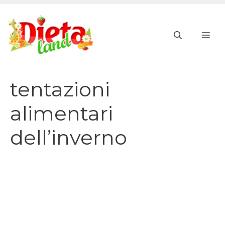
Vai
al
ME
contenuto
tentazioni
alimentari
dell’inverno