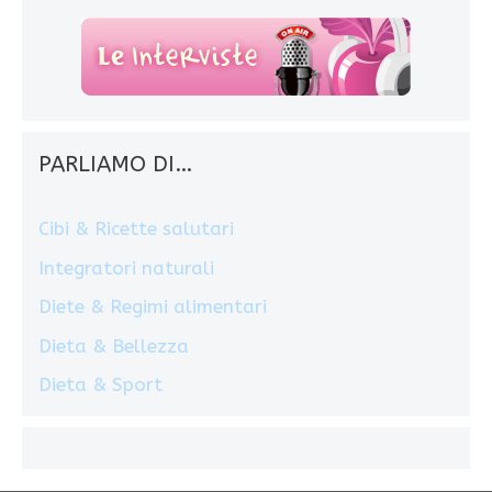
PARLIAMO DI…
Cibi & Ricette salutari
Integratori naturali
Diete & Regimi alimentari
Dieta & Bellezza
Dieta & Sport