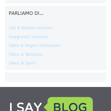
PARLIAMO DI…
Cibi & Ricette salutari
Integratori naturali
Diete & Regimi alimentari
Dieta & Bellezza
Dieta & Sport