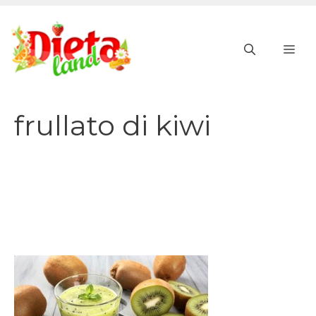
Vai
al
ME
contenuto
frullato di kiwi