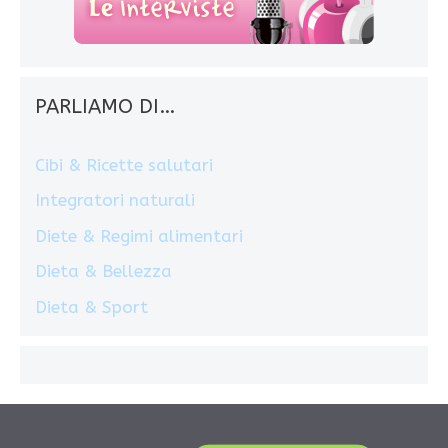
PARLIAMO DI…
Cibi & Ricette salutari
Integratori naturali
Diete & Regimi alimentari
Dieta & Bellezza
Dieta & Sport