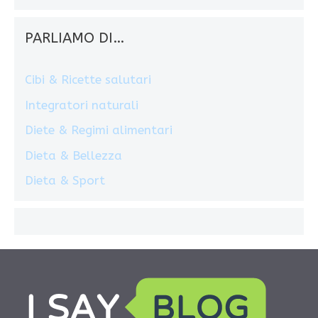
PARLIAMO DI…
Cibi & Ricette salutari
Integratori naturali
Diete & Regimi alimentari
Dieta & Bellezza
Dieta & Sport