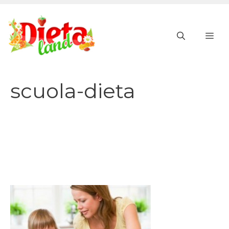
Vai
al
ME
contenuto
scuola-dieta