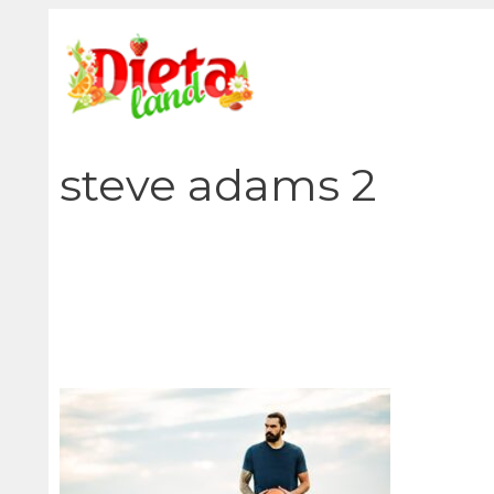
Vai
al
contenuto
steve adams 2