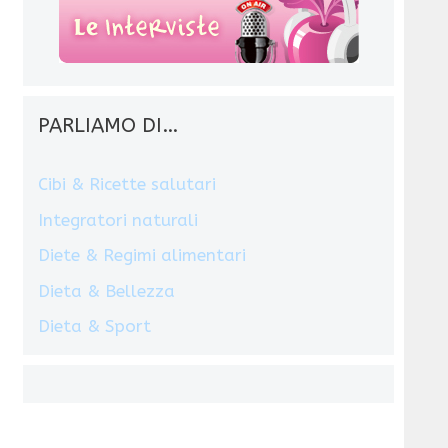
PARLIAMO DI…
Cibi & Ricette salutari
Integratori naturali
Diete & Regimi alimentari
Dieta & Bellezza
Dieta & Sport