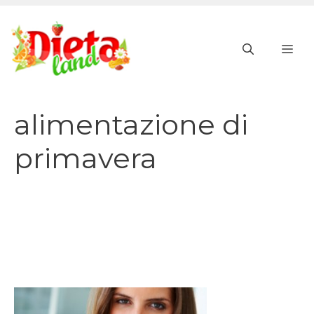
Vai
al
ME
contenuto
alimentazione di
primavera