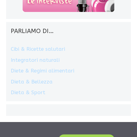
PARLIAMO DI…
Cibi & Ricette salutari
Integratori naturali
Diete & Regimi alimentari
Dieta & Bellezza
Dieta & Sport