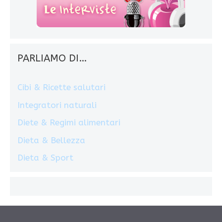
PARLIAMO DI…
Cibi & Ricette salutari
Integratori naturali
Diete & Regimi alimentari
Dieta & Bellezza
Dieta & Sport