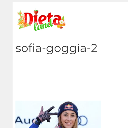
Vai
al
contenuto
sofia-goggia-2