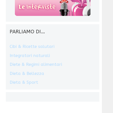
PARLIAMO DI…
Cibi & Ricette salutari
Integratori naturali
Diete & Regimi alimentari
Dieta & Bellezza
Dieta & Sport