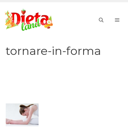
Vai
al
ME
contenuto
tornare-in-forma