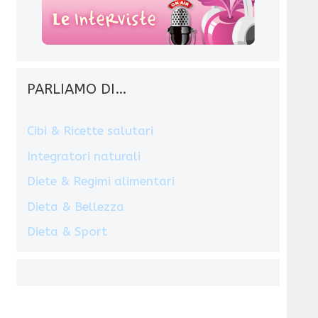
PARLIAMO DI…
Cibi & Ricette salutari
Integratori naturali
Diete & Regimi alimentari
Dieta & Bellezza
Dieta & Sport