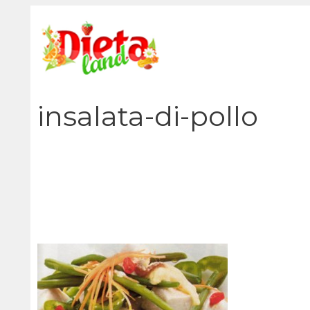
Vai
al
contenuto
insalata-di-pollo