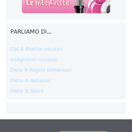
PARLIAMO DI…
Cibi & Ricette salutari
Integratori naturali
Diete & Regimi alimentari
Dieta & Bellezza
Dieta & Sport