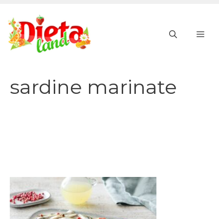
Vai
al
ME
contenuto
sardine marinate