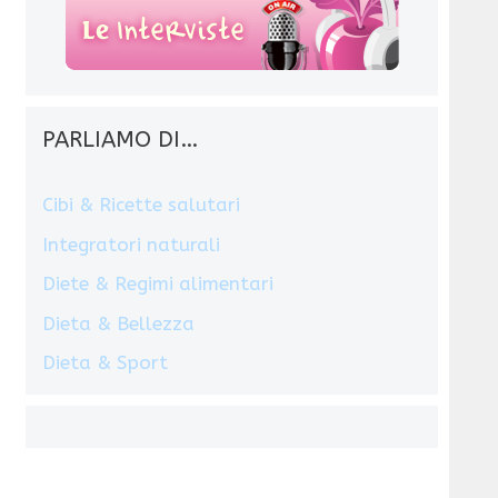
PARLIAMO DI…
Cibi & Ricette salutari
Integratori naturali
Diete & Regimi alimentari
Dieta & Bellezza
Dieta & Sport