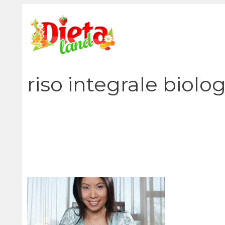
Vai
al
contenuto
riso integrale biolo