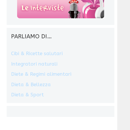
PARLIAMO DI…
Cibi & Ricette salutari
Integratori naturali
Diete & Regimi alimentari
Dieta & Bellezza
Dieta & Sport