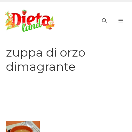
Vai
al
ME
contenuto
zuppa di orzo
dimagrante