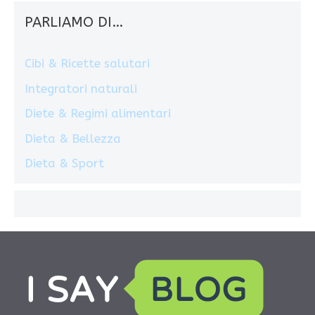
PARLIAMO DI…
Cibi & Ricette salutari
Integratori naturali
Diete & Regimi alimentari
Dieta & Bellezza
Dieta & Sport