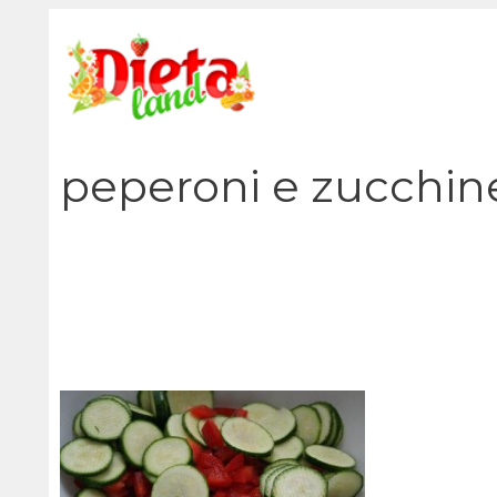
Vai
al
contenuto
peperoni e zucchin