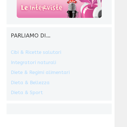
PARLIAMO DI…
Cibi & Ricette salutari
Integratori naturali
Diete & Regimi alimentari
Dieta & Bellezza
Dieta & Sport