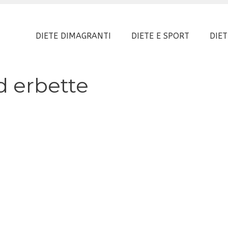
DIETE DIMAGRANTI
DIETE E SPORT
DIET
d erbette