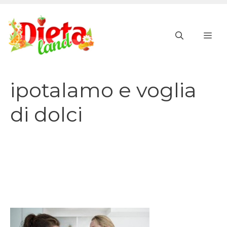
Vai
al
ME
contenuto
ipotalamo e voglia
di dolci