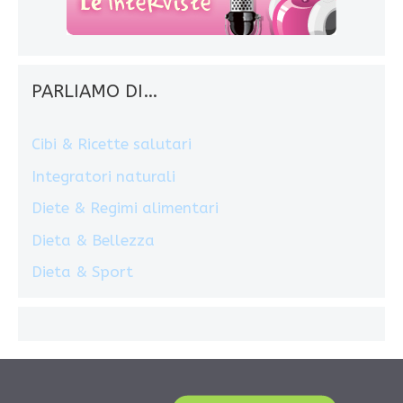
PARLIAMO DI…
Cibi & Ricette salutari
Integratori naturali
Diete & Regimi alimentari
Dieta & Bellezza
Dieta & Sport