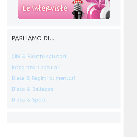
PARLIAMO DI…
Cibi & Ricette salutari
Integratori naturali
Diete & Regimi alimentari
Dieta & Bellezza
Dieta & Sport