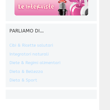
PARLIAMO DI…
Cibi & Ricette salutari
Integratori naturali
Diete & Regimi alimentari
Dieta & Bellezza
Dieta & Sport