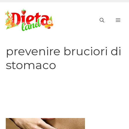
Vai
al
ME
contenuto
prevenire bruciori di
stomaco