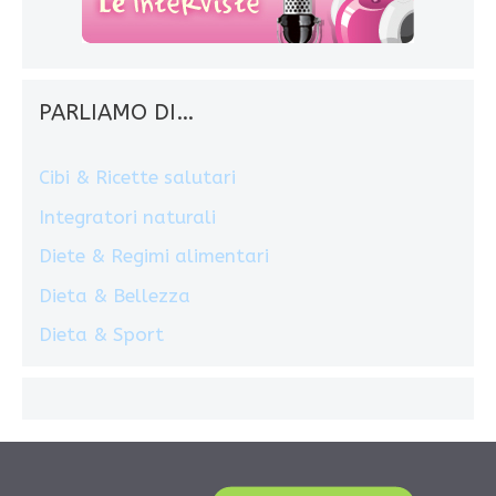
PARLIAMO DI…
Cibi & Ricette salutari
Integratori naturali
Diete & Regimi alimentari
Dieta & Bellezza
Dieta & Sport