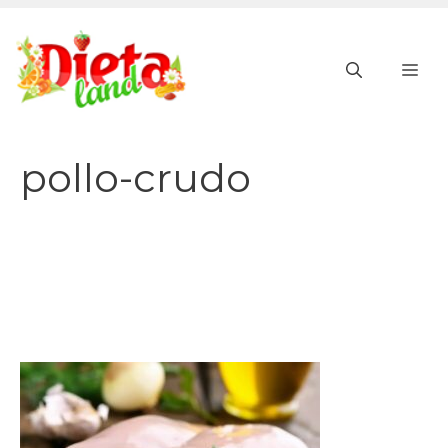
Vai
al
ME
contenuto
pollo-crudo