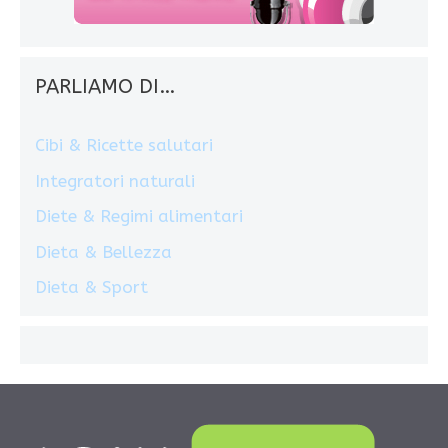
PARLIAMO DI…
Cibi & Ricette salutari
Integratori naturali
Diete & Regimi alimentari
Dieta & Bellezza
Dieta & Sport