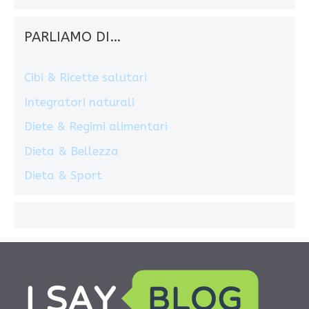
PARLIAMO DI…
Cibi & Ricette salutari
Integratori naturali
Diete & Regimi alimentari
Dieta & Bellezza
Dieta & Sport