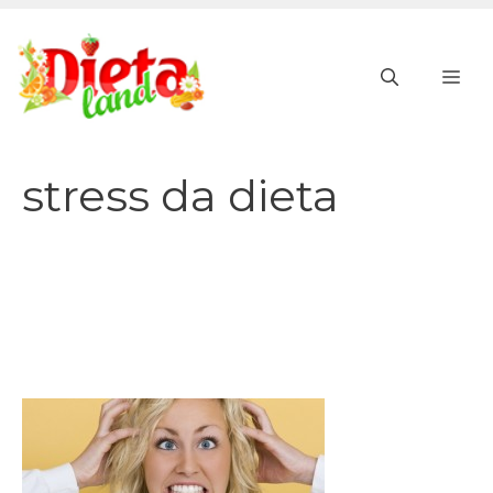
Vai
al
ME
contenuto
stress da dieta