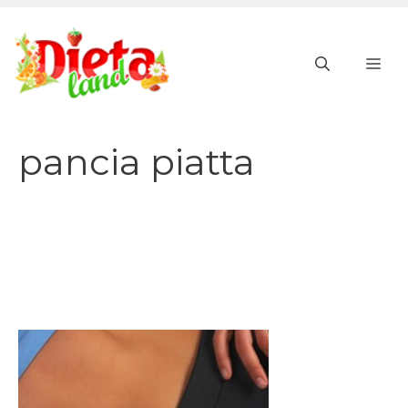
Vai
al
ME
contenuto
pancia piatta