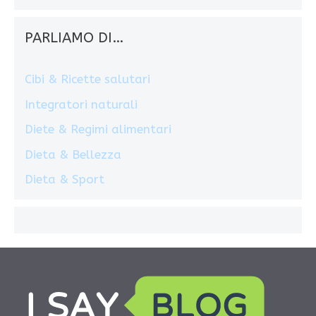
PARLIAMO DI…
Cibi & Ricette salutari
Integratori naturali
Diete & Regimi alimentari
Dieta & Bellezza
Dieta & Sport